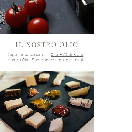
IL NOSTRO OLIO
Dopo tanto cercare… L’
Olio EVO di Blera
, il
Nostro Olio. Superbo e sempre al tavolo.