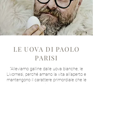
LE UOVA DI PAOLO
PARISI
"Alleviamo galline dalle uova bianche, le
Livornesi, perché amano la vita all’aperto e
mantengono il carattere primordiale che le
altre razze hanno perso.
Ogni giorno, oltre al naturale misto di
granaglie macinate, bevono il latte delle
nostre capre allevate nel bosco, integrando
così la proteina animale utile a mantenere
autentico il sapore delle uova."
Da questo stile di vita nasce l’uovo di Paolo