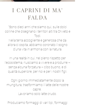
I CAPRINI DI MA'
FALDA
"Sono dieci anni che siamo qui, sulle dolci
colline che disegnano i territori alti tra Orvieto e
Todi.
Nella terra accogliente e generosa che da
allora ci ospita, abbiamo coronato il sogno
d’una vita in armonia con la natura.
In una realtà in cui, nel pieno rispetto per
l’ecosistema, riusciamo a vivere e a produrre –
senza alcuna forzatura – cibo buono, e di
qualità superiore, per noi e per i nostri figli.
Ogni giorno immediatamente dopo la
mungitura, trasformiamo il latte delle nostre
capre.
Lavoriamo solo latte crudo.
Produciamo formaggi di vari tipi, formaggi