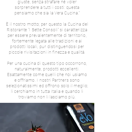
giuste, senza strafare né voler
sorprendere a tutti i costi: questa
pensiamo che sia la Vera Cucina.”
È il nostro motto; per questo la Cucina del
Ristorante “I Sette Consoli” si caratterizza
per essere prevalentemente di territorio,
fortemente legata alle tradizioni e ai
prodotti locali, pur distinguendosi per
piccole rivisitazioni in finezza e qualità.
Per una cucina di questo tipo occorrono,
naturalmente, prodotti eccellenti.
Esattamente come quelli che noi usiamo
e offriamo. I nostri Partners sono
selezionatissimi ed offrono solo il meglio;
li cerchiamo in tutta Italia e quando li
troviamo non li lasciamo più.