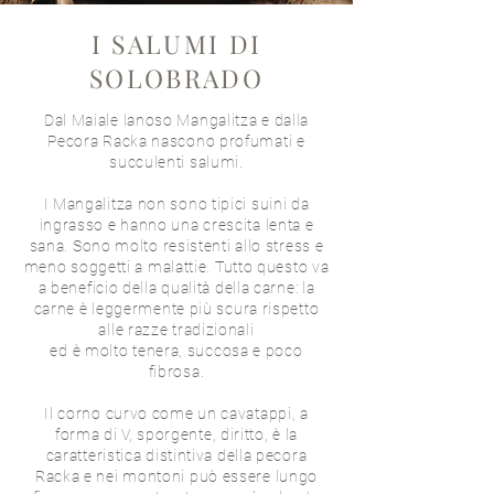
I SALUMI DI
SOLOBRADO
Dal Maiale lanoso Mangalitza e dalla
Pecora Racka nascono profumati e
succulenti salumi.
I Mangalitza non sono tipici suini da
ingrasso e hanno una crescita lenta e
sana. Sono molto resistenti allo stress e
meno soggetti a malattie. Tutto questo va
a beneficio della qualità della carne: la
carne è leggermente più scura rispetto
alle razze tradizionali
ed è molto tenera, succosa e poco
fibrosa.
Il corno curvo come un cavatappi, a
forma di V, sporgente, diritto, è la
caratteristica distintiva della pecora
Racka e nei montoni può essere lungo