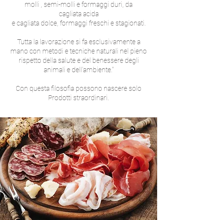
molli , semi-molli e formaggi duri, da
cagliata acida
e cagliata dolce, formaggi freschi e stagionati.
Tutta la lavorazione si fa esclusivamente a
mano con metodi e tecniche naturali nel pieno
rispetto della salute e del benessere degli
animali e dell’ambiente."
Con questa filosofia possono nascere solo
Prodotti straordinari.